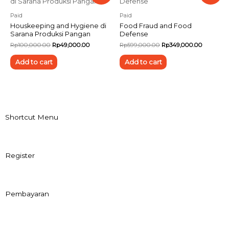
Paid
Paid
Houskeeping and Hygiene di
Food Fraud and Food
Sarana Produksi Pangan
Defense
Rp
100,000.00
Rp
49,000.00
Rp
599,000.00
Rp
349,000.00
Add to cart
Add to cart
Shortcut Menu
Register
Pembayaran