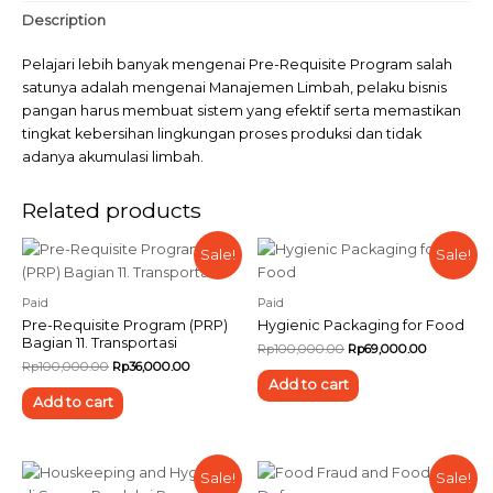
Description
Pelajari lebih banyak mengenai Pre-Requisite Program salah
satunya adalah mengenai Manajemen Limbah, pelaku bisnis
pangan harus membuat sistem yang efektif serta memastikan
tingkat kebersihan lingkungan proses produksi dan tidak
adanya akumulasi limbah.
Related products
Sale!
Sale!
Paid
Paid
Pre-Requisite Program (PRP)
Hygienic Packaging for Food
Bagian 11. Transportasi
Rp
100,000.00
Rp
69,000.00
Rp
100,000.00
Rp
36,000.00
Add to cart
Add to cart
Sale!
Sale!