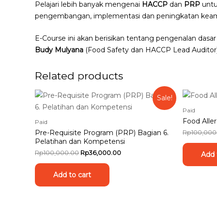
Pelajari lebih banyak mengenai
HACCP
dan
PRP
untu
pengembangan, implementasi dan peningkatan keaman
E-Course ini akan berisikan tentang pengenalan dasa
Budy
Mulyana
(
Food Safety
dan
HACCP Lead
Auditor
Related products
Sale!
Paid
Food All
Paid
Pre-Requisite Program (PRP) Bagian 6.
Rp
100,000
Pelatihan dan Kompetensi
Original
Current
Rp
100,000.00
Rp
36,000.00
Add 
price
price
was:
is:
Add to cart
Rp100,000.00.
Rp36,000.00.