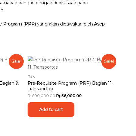
amanan pangan dengan difokuskan pada
n.
te Program (PRP)
yang akan dibawakan oleh
Asep
Sale!
Sale!
Paid
Bagian 9.
Pre-Requisite Program (PRP) Bagian 11.
Transportasi
nt
Original
Current
Rp
100,000.00
Rp
36,000.00
price
price
was:
is:
Add to cart
000.00.
Rp100,000.00.
Rp36,000.00.