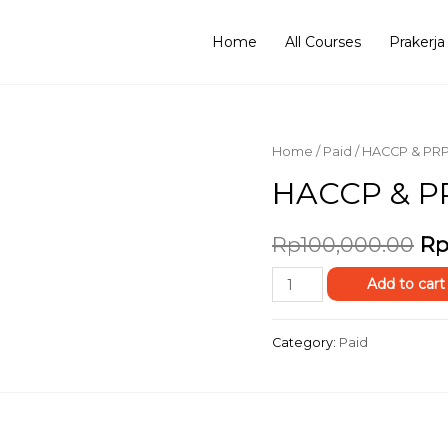
Home
All Courses
Prakerja
Home
/
Paid
/ HACCP & PRP
HACCP & PR
Or
Rp
100,000.00
Rp
pr
HACCP
Add to cart
&
wa
PRP
Category:
Paid
Rp
an
Overview
quantity