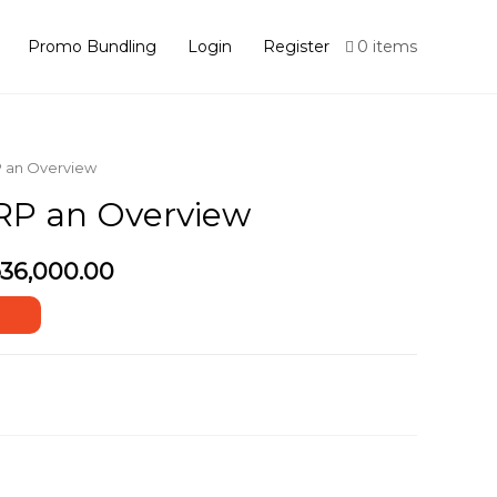
Promo Bundling
Login
Register
0 items
 an Overview
P an Overview
iginal
Current
36,000.00
ice
price
s:
is:
100,000.00.
Rp36,000.00.