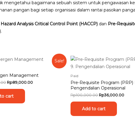
k mengetahui bagaimana sebuah sistem untuk pengawasan ke
an pangan bagi setiap organisasi dalam rantai pasokan panga
r
Hazard Analysis Critical Control Point (HACCP)
dan
Pre-Requisi
).
Sale!
ergen Management
Paid
Original
Current
Pre-Requisite Program (PRP) 
.00
Rp
89,000.00
price
price
Pengendalian Operasional
was:
is:
Original
Curre
Rp
100,000.00
Rp
36,000.00
to cart
Rp100,000.00.
Rp89,000.00.
price
price
was:
is:
Add to cart
Rp100,000.00.
Rp36,